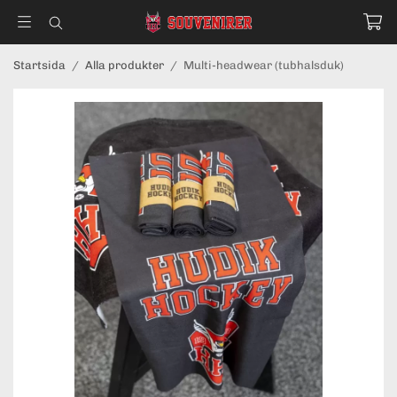
Startsida
/
Alla produkter
/
Multi-headwear (tubhalsduk)