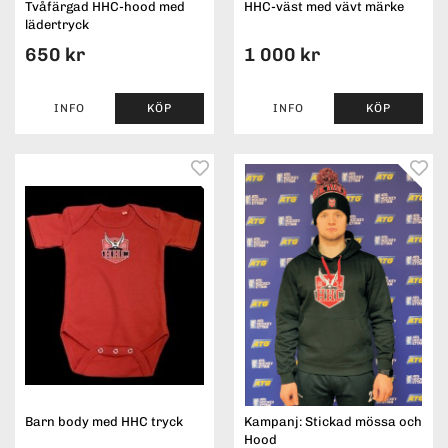
Tvåfärgad HHC-hood med
HHC-väst med vävt märke
lädertryck
650 kr
1 000 kr
INFO
KÖP
INFO
KÖP
Barn body med HHC tryck
Kampanj: Stickad mössa och
Hood