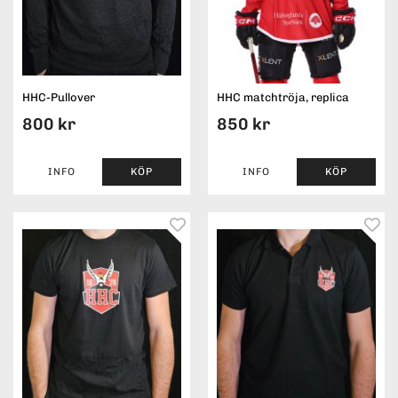
HHC-Pullover
HHC matchtröja, replica
800 kr
850 kr
INFO
KÖP
INFO
KÖP