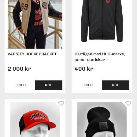
VARSITY HOCKEY JACKET
Cardigan med HHC-märke,
junior storlekar
2 000 kr
400 kr
INFO
KÖP
INFO
KÖP