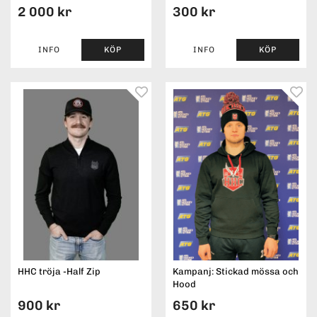
2 000 kr
300 kr
INFO
KÖP
INFO
KÖP
HHC tröja -Half Zip
Kampanj: Stickad mössa och
Hood
900 kr
650 kr