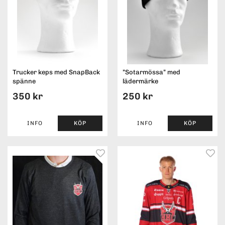
Trucker keps med SnapBack
”Sotarmössa” med
spänne
lädermärke
350 kr
250 kr
INFO
KÖP
INFO
KÖP