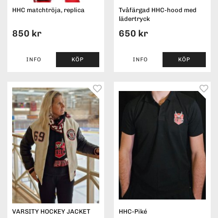
HHC matchtröja, replica
Tvåfärgad HHC-hood med
lädertryck
850 kr
650 kr
INFO
KÖP
INFO
KÖP
VARSITY HOCKEY JACKET
HHC-Piké