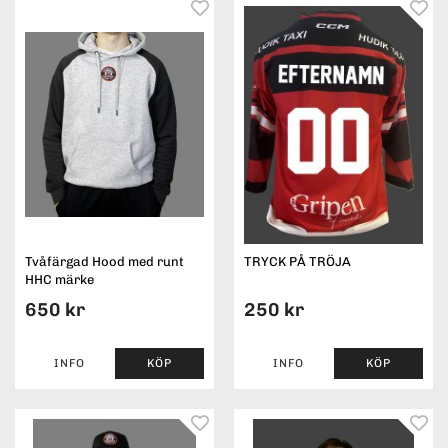
Tvåfärgad Hood med runt
TRYCK PÅ TRÖJA
HHC märke
650 kr
250 kr
INFO
KÖP
INFO
KÖP